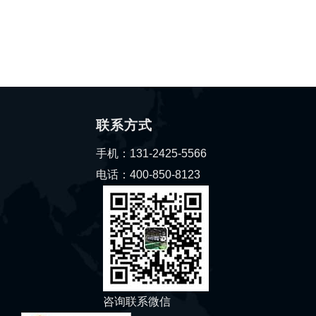
联系方式
手机：131-2425-5566
电话：400-850-8123
咨询联系微信