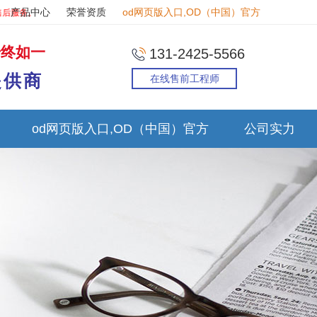
产品中心
|
荣誉资质
|
od网页版入口,OD（中国）官方
|
后服务。
服务理念：只要满足一定的合作条件，我们的设备可享
始终如一
131-2425-5566
提供商
在线售前工程师
od网页版入口,OD（中国）官方
公司实力