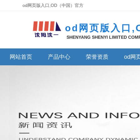
od网页版入口,OD（中国）官方
服务理念：只要满足一定的合作条件，我们的设备可享受终身免费售后服务。
od网页版入口
SHENYANG SHENYI LIMITED COM
网站首页
产品中心
荣誉资质
od网