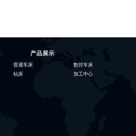
产品展示
普通车床
数控车床
钻床
加工中心