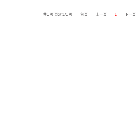
共1 页 页次:1/1 页
首页
上一页
1
下一页